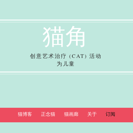
猫角
创意艺术治疗 (CAT) 活动
为儿童
猫博客
正念猫
猫画廊
关于
订阅