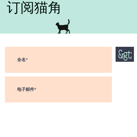
订阅猫角
&gt;