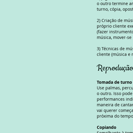
o outro termine a
turno, cópia, opos
2) Criação de mús
próprio cliente e
(fazer instrumento
música, mover-se 
3) Técnicas de mú
cliente (música e 
Reprodução 
Tomada de turno
Use palmas, percu
o outro. Isso pod
performances indi
maneira de cantar
vai querer começ
próxima do temp
Copiando
Semelhante à toma