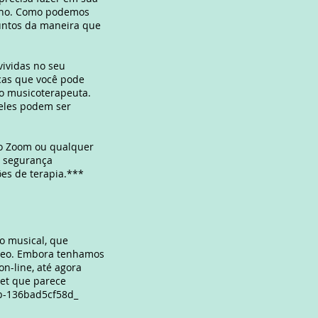
lho. Como podemos
untos da maneira que
vividas no seu
icas que você pode
o musicoterapeuta.
eles podem ser
 o Zoom ou qualquer
e segurança
es de terapia.***
o musical, que
deo. Embora tenhamos
n-line, até agora
net que parece
3b-136bad5cf58d_