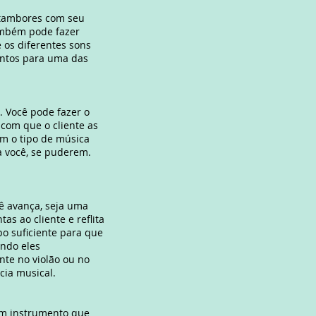
 tambores com seu
também pode fazer
e os diferentes sons
entos para uma das
. Você pode fazer o
 com que o cliente as
am o tipo de música
a você, se puderem.
cê avança, seja uma
as ao cliente e reflita
po suficiente para que
ando eles
nte no violão ou no
ncia musical.
um instrumento que