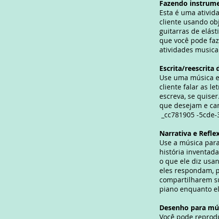
Fazendo instrum
Esta é uma
ativid
cliente usando ob
guitarras de elás
que você pode faz
atividades musicai
Escrita/reescrita
Use uma música ex
cliente falar as 
escreva, se quise
que desejam e can
_cc781905 -5cde-
Narrativa e Refle
Use a música para
história inventada
o que ele diz usa
eles respondam, p
compartilharem su
piano enquanto el
Desenho para mú
Você pode reprod