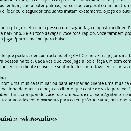
os tenham, como bater palmas, percussão corporal ou um instrume
o líder ou o seguidor enquanto imitam exatamente o jogo do out
ou copiar, exceto que a pessoa que segue faça o oposto ao líder. P
oca baixinho. Se eu toco devagar, você toca rápido. Você também po
a jogar 'para cima' ou 'para baixo'.
'
ade
que pode ser encontrada no blog CAT Corner. Finja jogar uma b
ra pessoa na tela. Cada vez que você joga a 'bola' faça um som com
uecer se o cliente estiver se sentindo desconfortável em usar sua 
ina
to com uma música familiar ou para ensinar ao cliente uma música 
ma linha da música e peça ao cliente que cante de volta para você.
mbém funciona quando você toca um acorde no piano/guitarra no in
 tocar acordes em movimento para o seu próprio canto, mas não pa
música colaborativa