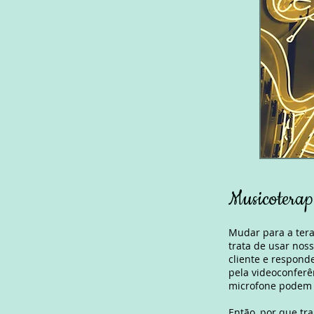
Musicoterapi
Mudar para a tera
trata de usar no
cliente e respond
pela videoconferê
microfone podem 
Então, por que tr