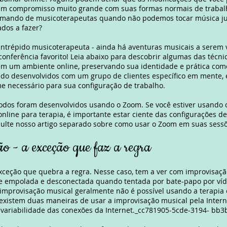
um compromisso muito grande com suas formas normais de traba
amando de musicoterapeutas quando não podemos tocar música j
dos a fazer?
ntrépido musicoterapeuta - ainda há aventuras musicais a serem 
conferência favorito! Leia abaixo para descobrir algumas das técn
em um ambiente online, preservando sua identidade e prática com
do desenvolvidos com um grupo de clientes específico em mente, 
e necessário para sua configuração de trabalho.
odos foram desenvolvidos usando o Zoom. Se você estiver usando
online para terapia, é importante estar ciente das configurações d
ulte nosso artigo separado sobre como usar o Zoom em suas sessõ
o - a exceção que faz a regra
eção que quebra a regra. Nesse caso, tem a ver com improvisaçã
e empolada e desconectada quando tentada por bate-papo por ví
improvisação musical geralmente não é possível usando a terapia o
xistem duas maneiras de usar a improvisação musical pela Inter
 variabilidade das conexões da Internet._cc781905-5cde-3194- bb