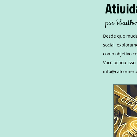
Ativid
por Heathe
Desde que mudam
social, exploram
como objetivo c
Você achou isso
info@catcorner.