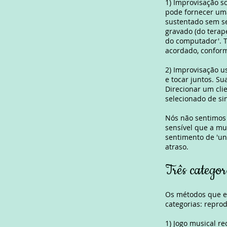
1) Improvisação s
pode fornecer uma
sustentado sem s
gravado (do terap
do computador'. T
acordado, conform
2) Improvisação 
e tocar juntos. S
Direcionar um clie
selecionado de si
Nós não sentimos
sensível que a mu
sentimento de 'un
atraso.
Três categor
Os métodos que en
categorias: repro
1) Jogo musical r