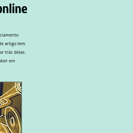
online
nciamento
te artigo tem
r trás delas.
saber em