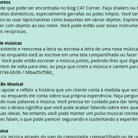
entos
ade
que pode ser encontrada no blog CAT Corner. Faça shakers ou
jetos domésticos, especialmente garrafas ou potes limpos. Você 
tico ou usar lápis/canetas como baquetas em vários objetos. Explor
er com objetos ao seu redor. Você pode então usar esses instrum
s recíprocas.
 de músicas
istente e reescreva a letra ou escreva a letra de uma nova música
letras enquanto você as escreve em uma tela compartilhada ou fazer
r. Você pode então escrever a música juntos, pedindo-lhes que dig
tem de volta para eles, ou peça que criem a música e cantem par
3194-bb3b-136bad5cf58d_
xão Musical
 apoiar e refletir a história que um cliente conta à medida que vo
 ou enquanto ele conta sobre sua própria experiência. Faça pergunt
ndo suas palavras e música. Você precisa ter cuidado para dar tem
ois o atraso significa que você pode acabar falando sobre eles qu
as ideias. No entanto, você pode manter um pulso musical consta
es falam, o que pode parecer segurando e sustentando a experiê
sica
uzir música através do som do computador compartilhado ou de 