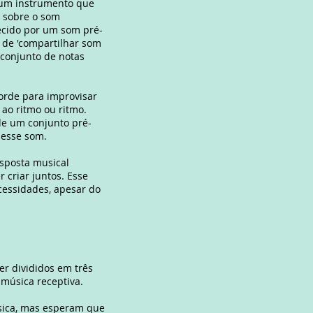
o um instrumento que
e sobre o som
ecido por um som pré-
 de 'compartilhar som
conjunto de notas
orde para improvisar
 ao ritmo ou ritmo.
 de um conjunto pré-
r esse som.
sposta musical
 criar juntos. Esse
cessidades, apesar do
r divididos em três
e música receptiva.
úsica, mas esperam que