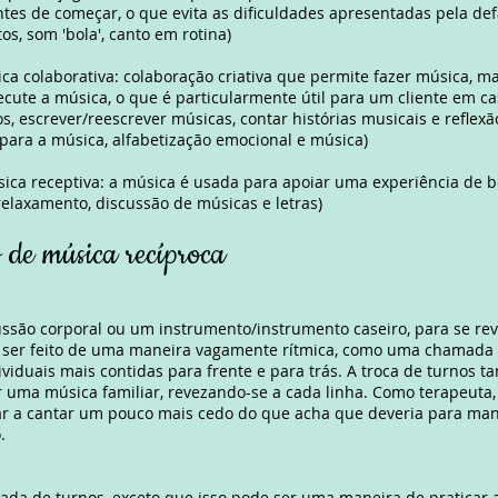
ntes de começar, o que evita as dificuldades apresentadas pela d
tos, som 'bola', canto em rotina)
ica colaborativa: colaboração criativa que permite fazer música, m
xecute a música, o que é particularmente útil para um cliente em 
s, escrever/reescrever músicas, contar histórias musicais e reflex
para a música, alfabetização emocional e música)
sica receptiva: a música é usada para apoiar uma experiência de 
relaxamento, discussão de músicas e letras)
de música recíproca
ssão corporal ou um instrumento/instrumento caseiro, para se re
e ser feito de uma maneira vagamente rítmica, como uma chamada 
viduais mais contidas para frente e para trás. A troca de turnos
 uma música familiar, revezando-se a cada linha. Como terapeuta
ar a cantar um pouco mais cedo do que acha que deveria para man
o.
da de turnos, exceto que isso pode ser uma maneira de praticar a