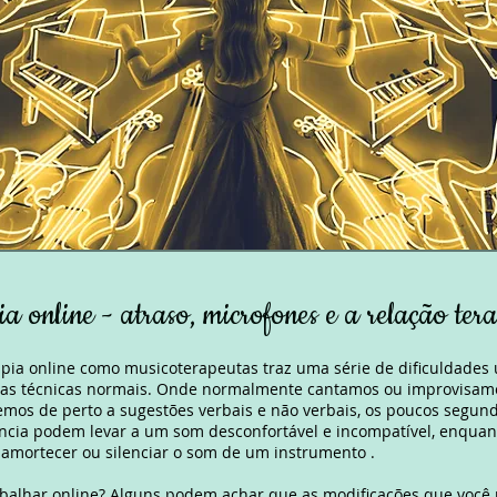
a online - atraso, microfones e a relação ter
pia online como musicoterapeutas traz uma série de dificuldades
ssas técnicas normais. Onde normalmente cantamos ou improvisa
emos de perto a sugestões verbais e não verbais, os poucos segund
ncia podem levar a um som desconfortável e incompatível, enquan
amortecer ou silenciar o som de um instrumento .
abalhar online? Alguns podem achar que as modificações que você 