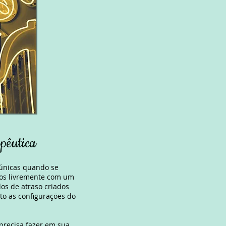
apêutica
 únicas quando se
mos livremente com um
os de atraso criados
to as configurações do
precisa fazer em sua