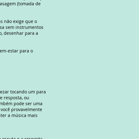
efasagem (tomada de
as não exige que o
casa sem instrumentos
ão, desenhar para a
bem-estar para o
vezar tocando um para
e resposta, ou
 também pode ser uma
, você provavelmente
ter a música mais
 escuta e a resposta.