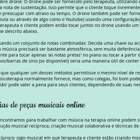
obre drone: O drone pode ser fornecido pelo terapeuta, utilizand
 nota de sustentação. Isso permite que o cliente toque livrement
e preocupar com atraso ou tempo. O drone também pode ser forn
euta ou através de algo como o Youtube) usando uma configuração
erapeuta e cliente podem então tocar juntos no drone usando um 
e descrito abaixo.
usando um conjunto de notas combinadas: Decida uma chave ou ac
ua música precisará ser bastante atmosférica, sem muita deferência
nte para tocar apenas 'as notas pretas' no piano ou tocar a partir
nos/barras de sino (se disponível) seria uma maneira útil de conte
 que qualquer um desses métodos permitisse o mesmo nível de re
sicoterapia normalmente fornece, mas como colegas, foi bom poder
ião' pode valer a pena para seus clientes, dependendo de suas ne
ias de peças musicais online
contramos para trabalhar com música na terapia online podem se
dução musical recíproca, criação musical colaborativa e técnicas d
ecíproco: jogo musical em que terapeuta e cliente estão criando m