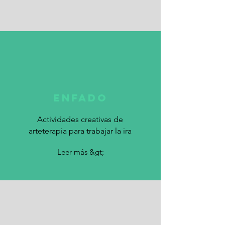
Enfado
Actividades creativas de
arteterapia para trabajar la ira
Leer más &gt;