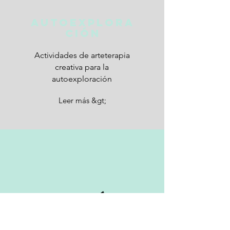
Autoexplora
ción
Actividades de arteterapia
creativa para la
autoexploración
Leer más &gt;
Atención
plena