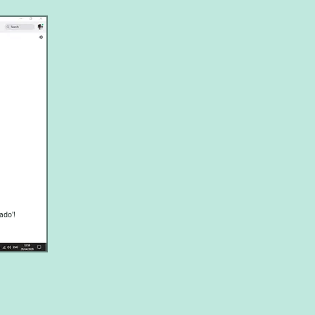
ado'!