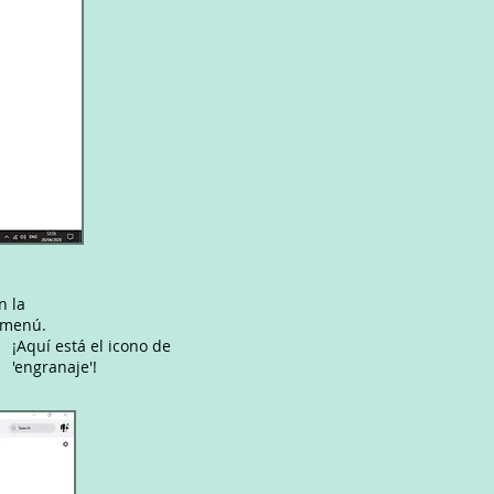
n la
e menú.
¡Aquí está el icono de
'engranaje'!