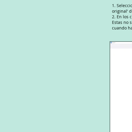
1. Selecci
original' 
2. En los 
Estas no 
cuando ha