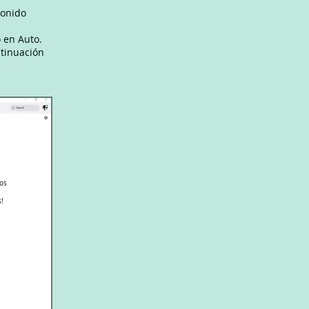
Sonido
o en Auto.
ntinuación
los
!