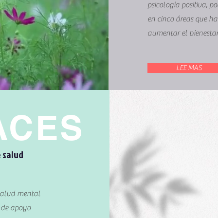
psicología positiva, 
en cinco áreas que h
aumentar el bienestar
LEE MAS
ACES
 salud
salud mental
 de apoyo