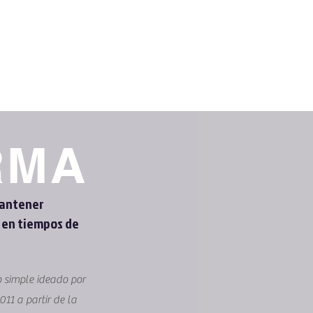
RMA
antener
 en tiempos de
 simple ideado por
11 a partir de la