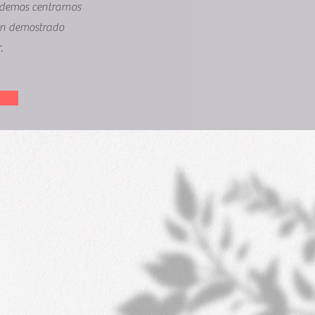
podemos centrarnos
an demostrado
.