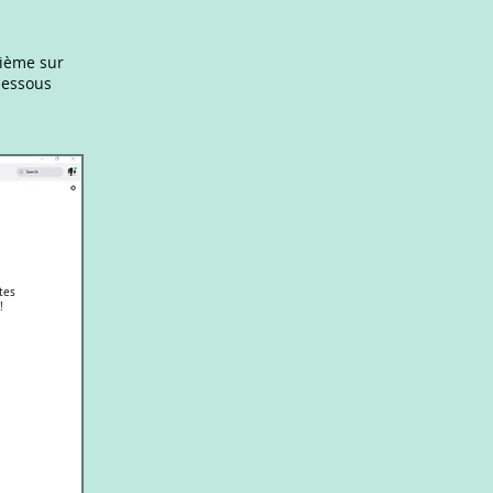
sième sur
dessous
îtes
!